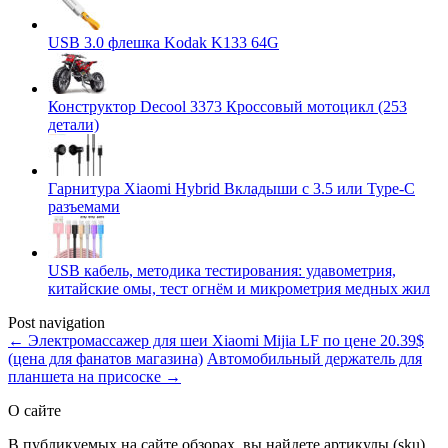
USB 3.0 флешка Kodak K133 64G
Конструктор Decool 3373 Кроссовый мотоцикл (253
детали)
Гарнитура Xiaomi Hybrid Вкладыши с 3.5 или Type-C
разъемами
USB кабель, методика тестирования: удавометрия,
китайские омы, тест огнём и микрометрия медных жил
Post navigation
←
Электромассажер для шеи Xiaomi Mijia LF по цене 20.39$
(цена для фанатов магазина)
Автомобильный держатель для
планшета на присоске
→
О сайте
В публикуемых на сайте обзорах, вы найдете артикулы (sku)